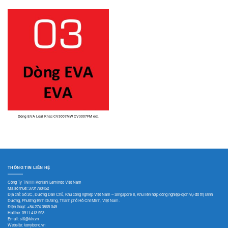
Dòng EVA Loại Khác CV3007MW CV3007FM ect.
THÔNG TIN LIÊN HỆ
Công Ty TNHH Konishi Lemindo Việt Nam
Mã số thuế: 3701760452
Địa chỉ: Số 2C, Đường Dân Chủ, Khu công nghiệp Việt Nam – Singapore II, Khu liên hợp công nghiệp-dịch vụ-đô thị Bình
Dương, Phường Bình Dương, Thành phố Hồ Chí Minh, Việt Nam.
Điện thoại:
+84 274 3865 045
Hotline:
0911 413 993
Email:
sl6@klv.vn
Website:
konybond.vn